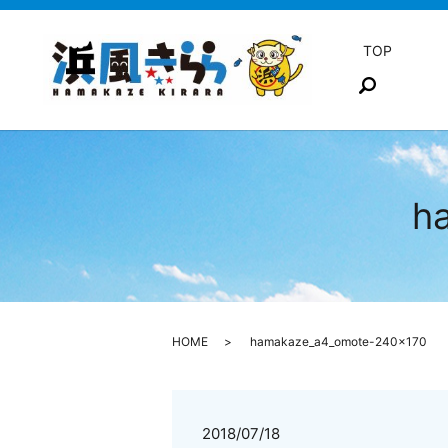
TOP
search
h
HOME
hamakaze_a4_omote-240×170
2018/07/18