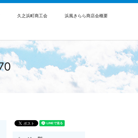
グ
久之浜町商工会
浜風きらら商店会概要
70