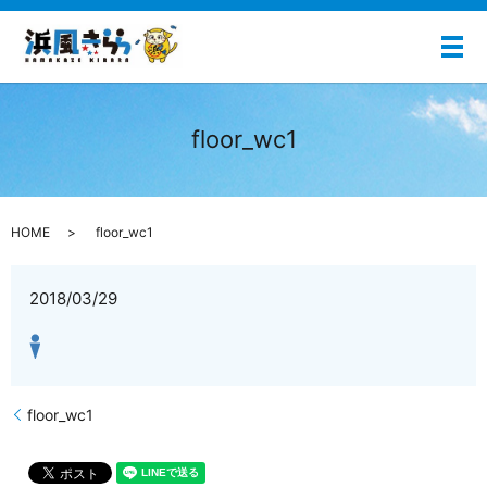
メ
floor_wc1
HOME
floor_wc1
2018/03/29
floor_wc1