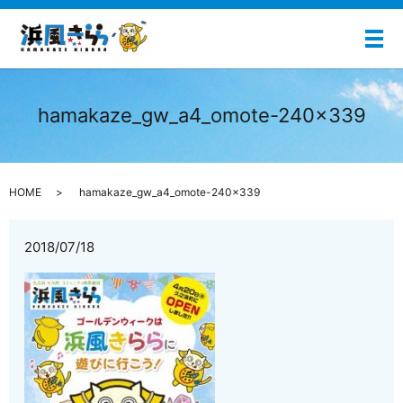
メ
hamakaze_gw_a4_omote-240×339
HOME
hamakaze_gw_a4_omote-240×339
2018/07/18