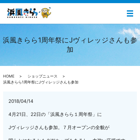
メ
浜風きらら1周年祭にJヴィレッジさんも参
加
HOME
ショップニュース
浜風きらら1周年祭にJヴィレッジさんも参加
2018/04/14
4月21日、22日の「浜風きらら１周年祭」に
Jヴィレッジさんも参加。７月オープンの全貌が